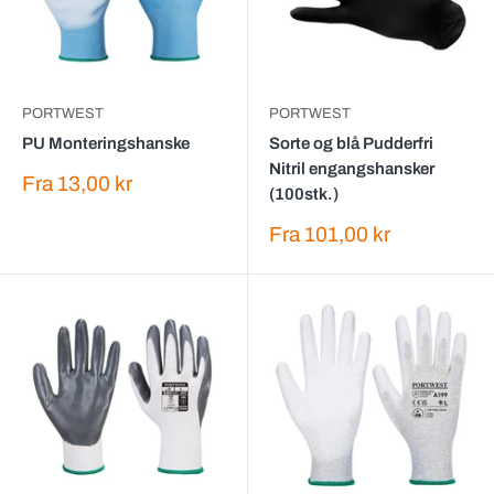
PORTWEST
PORTWEST
PU Monteringshanske
Sorte og blå Pudderfri
Nitril engangshansker
Salgspris
Fra
13,00 kr
(100stk.)
Salgspris
Fra
101,00 kr