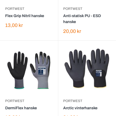
PORTWEST
PORTWEST
Flex Grip Nitril hanske
Anti-statisk PU - ESD
hanske
Salgspris
13,00 kr
Salgspris
20,00 kr
PORTWEST
PORTWEST
DermiFlex hanske
Arctic vinterhanske