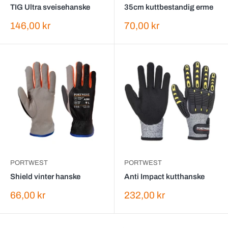
TIG Ultra sveisehanske
35cm kuttbestandig erme
Salgspris
Salgspris
146,00 kr
70,00 kr
PORTWEST
PORTWEST
Shield vinter hanske
Anti Impact kutthanske
Salgspris
Salgspris
66,00 kr
232,00 kr