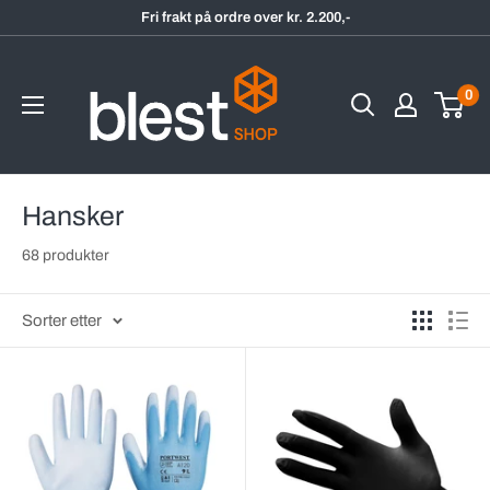
Hopp
Fri frakt på ordre over kr. 2.200,-
til
BlestShop
innholdet
0
Hansker
68 produkter
Sorter etter