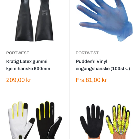
PORTWEST
PORTWEST
Kratig Latex gummi
Pudderfri Vinyl
kjemihanske 600mm
engangshanske (100stk.)
Salgspris
Salgspris
209,00 kr
Fra
81,00 kr