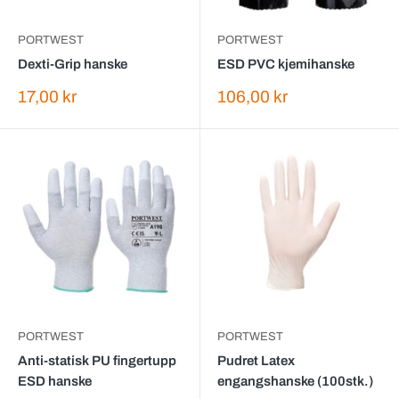
PORTWEST
PORTWEST
Dexti-Grip hanske
ESD PVC kjemihanske
Salgspris
Salgspris
17,00 kr
106,00 kr
PORTWEST
PORTWEST
Anti-statisk PU fingertupp
Pudret Latex
ESD hanske
engangshanske (100stk.)