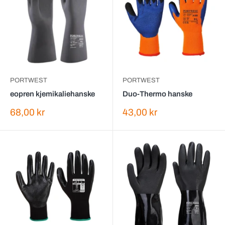
PORTWEST
PORTWEST
eopren kjemikaliehanske
Duo-Thermo hanske
Salgspris
Salgspris
68,00 kr
43,00 kr