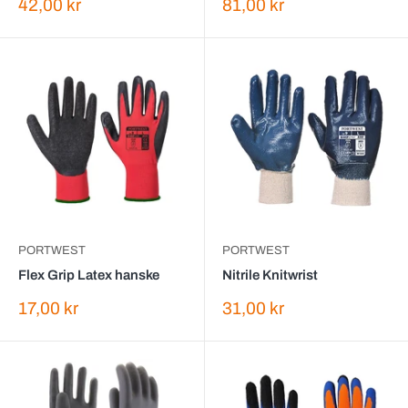
Salgspris
Salgspris
42,00 kr
81,00 kr
PORTWEST
PORTWEST
Flex Grip Latex hanske
Nitrile Knitwrist
Salgspris
Salgspris
17,00 kr
31,00 kr