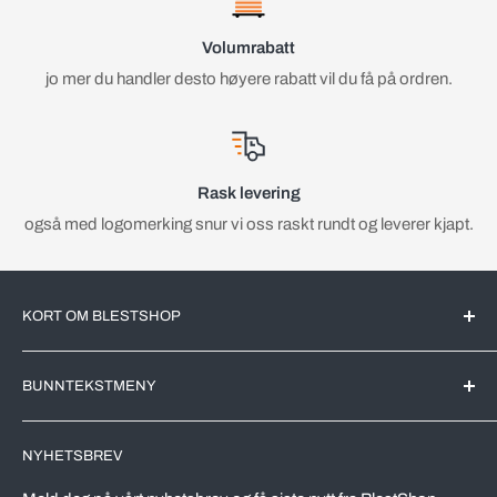
Volumrabatt
jo mer du handler desto høyere rabatt vil du få på ordren.
Rask levering
også med logomerking snur vi oss raskt rundt og leverer kjapt.
KORT OM BLESTSHOP
BlestShop er en Norsk nettbutikk med kjente merkevarer for
BUNNTEKSTMENY
det Norske markedet. All videreforedling av produktene blir
utført av markedsledende produsenter her i Norge.
Søk
NYHETSBREV
Leveringstid
Vi driver en effektivt nettbutikk, riktig utvalg av varer,
automatiserer prosesser og kutter kostnader. Dette skal