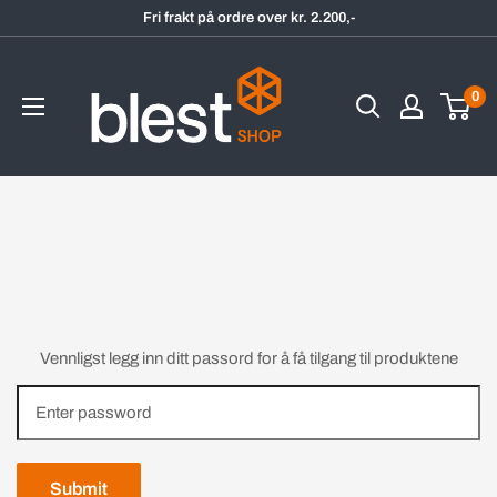
Hopp
Fri frakt på ordre over kr. 2.200,-
til
BlestShop
innholdet
0
Vennligst legg inn ditt passord for å få tilgang til produktene
Submit