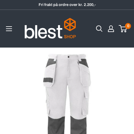
Hopp
Fri frakt på ordre over kr. 2.200,-
til
BlestShop
innholdet
0