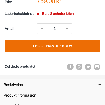
Salgspris
769,00 kr
Pris:
Lagerbeholdning :
Bare 8 enheter igjen
Antall:
LEGG I HANDLEKURV
Del dette produktet
Beskrivelse
Produktinformasjon