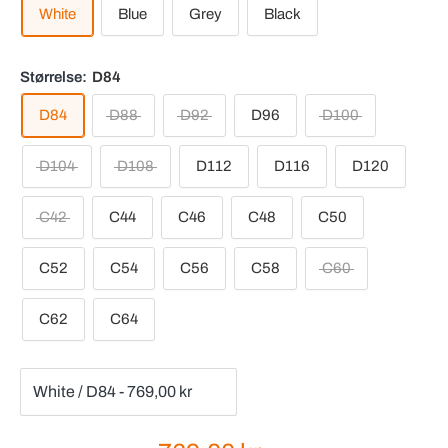
White
Blue
Grey
Black
Størrelse:
D84
D84
D88
D92
D96
D100
D104
D108
D112
D116
D120
C42
C44
C46
C48
C50
C52
C54
C56
C58
C60
C62
C64