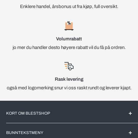
Enklere handel, årsbonus ut fra kjøp, full oversikt.
Volumrabatt
jo mer du handler desto høyere rabatt vil du få på ordren.
Rask levering
også med logomerking snur vi oss raskt rundt og leverer kjapt.
KORT OM BLESTSHOP
BlestShop er en Norsk nettbutikk med kjente merkevarer for
BUNNTEKSTMENY
det Norske markedet. All videreforedling av produktene blir