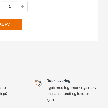
EKURV
Rask levering
esto
også med logomerking snur vi
få på
oss raskt rundt og leverer
kjapt.