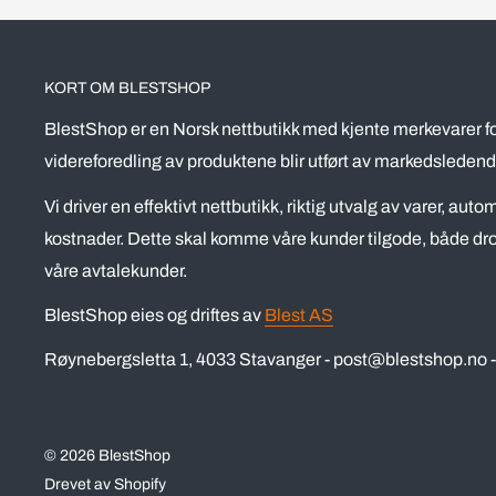
KORT OM BLESTSHOP
BlestShop er en Norsk nettbutikk med kjente merkevarer fo
videreforedling av produktene blir utført av markedsledend
Vi driver en effektivt nettbutikk, riktig utvalg av varer, aut
kostnader. Dette skal komme våre kunder tilgode, både dro
våre avtalekunder.
BlestShop eies og driftes av
Blest AS
Røynebergsletta 1, 4033 Stavanger - post@blestshop.no - 
© 2026 BlestShop
Drevet av Shopify