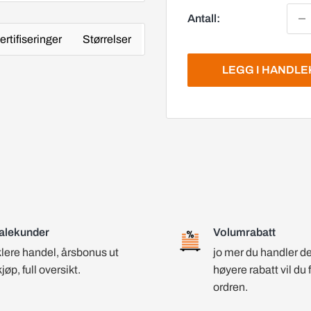
Antall:
ertifiseringer
Størrelser
LEGG I HANDL
alekunder
Volumrabatt
lere handel, årsbonus ut
jo mer du handler d
kjøp, full oversikt.
høyere rabatt vil du 
ordren.