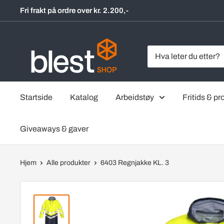
Hopp
Fri frakt på ordre over kr. 2.200,-
til
innholdet
BlestShop
Startside
Katalog
Arbeidstøy
Fritids & pro
Giveaways & gaver
Hjem
Alle produkter
6403 Regnjakke KL. 3