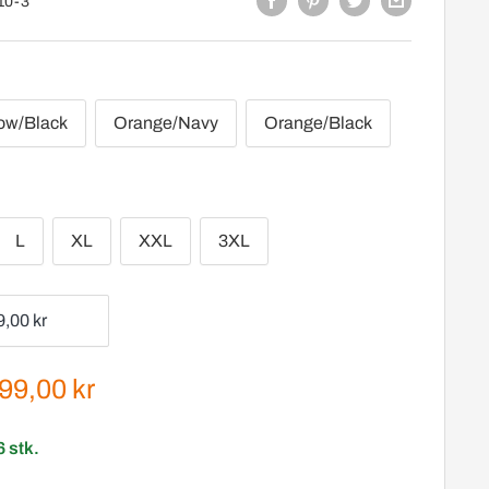
10-3
low/Black
Orange/Navy
Orange/Black
L
XL
XXL
3XL
gspris
99,00 kr
6 stk.