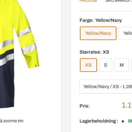
PROJOB
SKU:
646403-
Farge:
Yellow/Navy
Yellow/Navy
Yel
Størrelse:
XS
XS
S
M
Sal
1.1
Pris:
r å zoome inn
Lagerbeholdning :
8