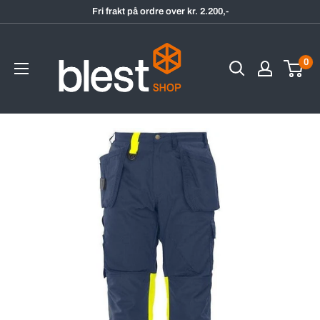
Hopp
Fri frakt på ordre over kr. 2.200,-
til
BlestShop
innholdet
0