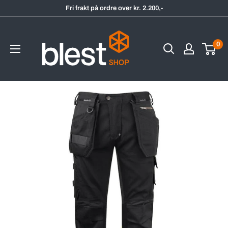
Hopp
Fri frakt på ordre over kr. 2.200,-
til
BlestShop
innholdet
0