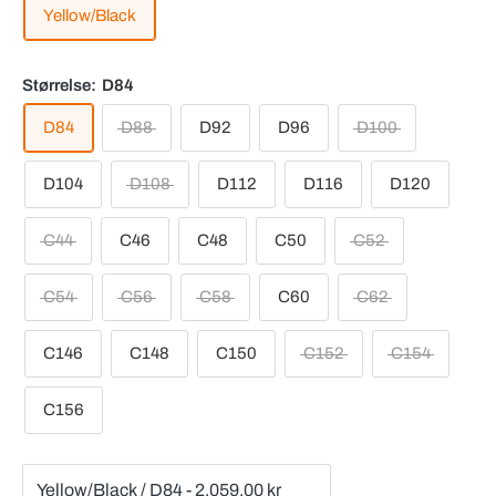
Yellow/Black
Størrelse:
D84
D84
D88
D92
D96
D100
D104
D108
D112
D116
D120
C44
C46
C48
C50
C52
C54
C56
C58
C60
C62
C146
C148
C150
C152
C154
C156