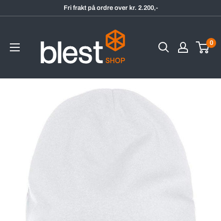
Hopp
Fri frakt på ordre over kr. 2.200,-
til
BlestShop
innholdet
0