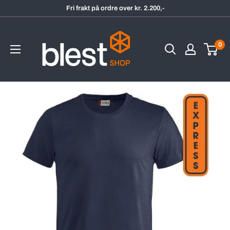
Hopp
Fri frakt på ordre over kr. 2.200,-
til
BlestShop
innholdet
0