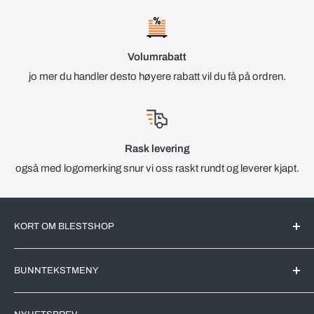
Volumrabatt
jo mer du handler desto høyere rabatt vil du få på ordren.
Rask levering
også med logomerking snur vi oss raskt rundt og leverer kjapt.
KORT OM BLESTSHOP
BlestShop er en Norsk nettbutikk med kjente merkevarer for
BUNNTEKSTMENY
det Norske markedet. All videreforedling av produktene blir
utført av markedsledende produsenter her i Norge.
Søk