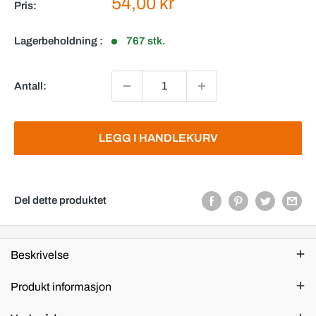
Salgspris
54,00 kr
Pris:
Lagerbeholdning :
767 stk.
Antall:
LEGG I HANDLEKURV
Del dette produktet
Beskrivelse
Produkt informasjon