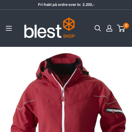
Hopp
Fri frakt på ordre over kr. 2.200,-
til
BlestShop
innholdet
0