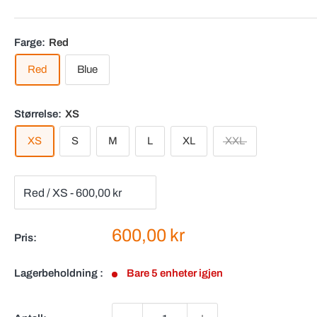
Farge:
Red
Red
Blue
Størrelse:
XS
XS
S
M
L
XL
XXL
Salgspris
600,00 kr
Pris:
Lagerbeholdning :
Bare 5 enheter igjen