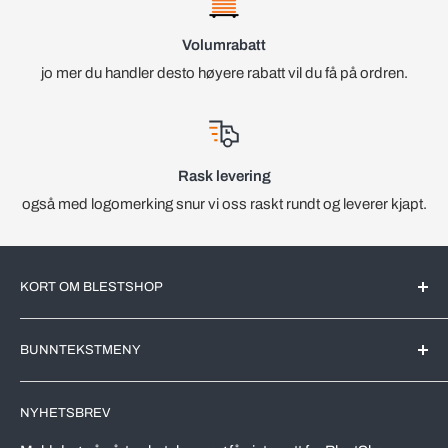
Volumrabatt
jo mer du handler desto høyere rabatt vil du få på ordren.
Rask levering
også med logomerking snur vi oss raskt rundt og leverer kjapt.
KORT OM BLESTSHOP
BlestShop er en Norsk nettbutikk med kjente merkevarer for
BUNNTEKSTMENY
det Norske markedet. All videreforedling av produktene blir
utført av markedsledende produsenter her i Norge.
Søk
NYHETSBREV
Leveringstid
Vi driver en effektivt nettbutikk, riktig utvalg av varer,
automatiserer prosesser og kutter kostnader. Dette skal