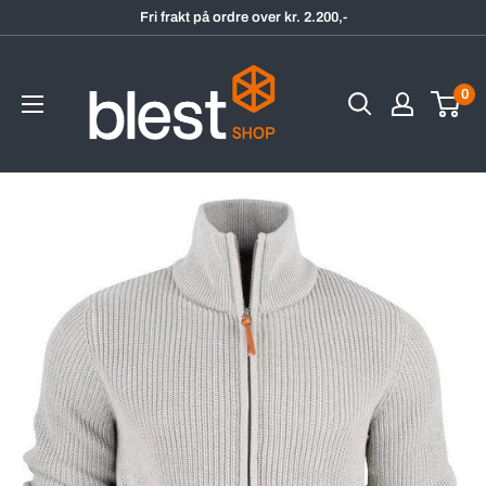
Hopp
Fri frakt på ordre over kr. 2.200,-
til
BlestShop
innholdet
0