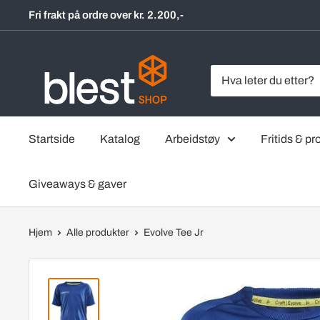
Hopp
Fri frakt på ordre over kr. 2.200,-
til
innholdet
BlestShop
Startside
Katalog
Arbeidstøy
Fritids & pro
Giveaways & gaver
Hjem
Alle produkter
Evolve Tee Jr