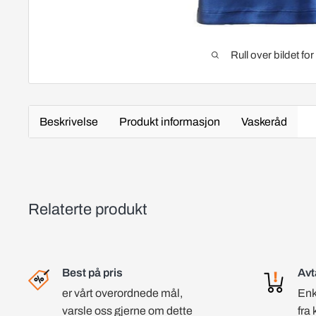
Rull over bildet fo
Beskrivelse
Produkt informasjon
Vaskeråd
Relaterte produkt
Best på pris
Avt
er vårt overordnede mål,
Enk
varsle oss gjerne om dette
fra 