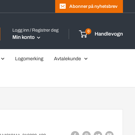
Abonner på nyhetsbrev
Logg inn / Registrer deg
0
Handlevogn
Min konto
Logomerking
Avtalekunde