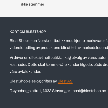
ikke stemmer.
KORT OM BLESTSHOP
BlestShop er en Norsk nettbutikk med kjente merkevarer fo
videreforedling av produktene blir utført av markedsledend
Vi driver en effektivt nettbutikk, riktig utvalg av varer, aut
kostnader. Dette skal komme våre kunder tilgode, både dro
våre avtalekunder.
BlestShop eies og driftes av
Blest AS
Røynebergsletta 1, 4033 Stavanger - post@blestshop.no - 