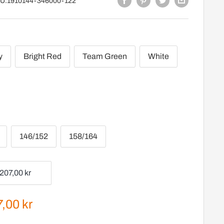
U:
1910144-346000-122
y
Bright Red
Team Green
White
146/152
158/164
gspris
,00 kr