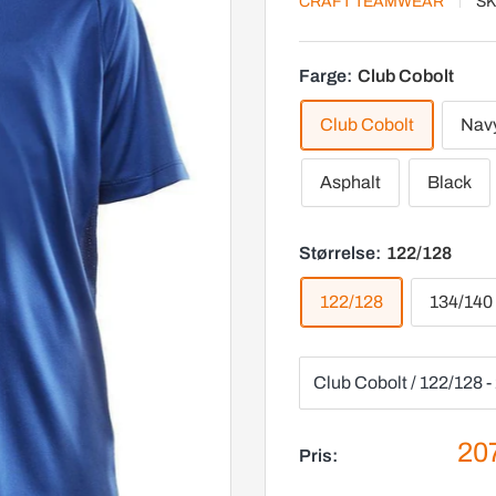
CRAFT TEAMWEAR
SK
Farge:
Club Cobolt
Club Cobolt
Nav
Asphalt
Black
Størrelse:
122/128
122/128
134/140
Sal
207
Pris: