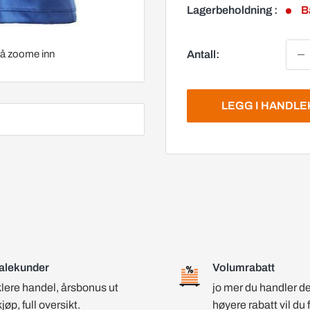
Lagerbeholdning :
B
Antall:
r å zoome inn
LEGG I HANDL
alekunder
Volumrabatt
lere handel, årsbonus ut
jo mer du handler d
kjøp, full oversikt.
høyere rabatt vil du 