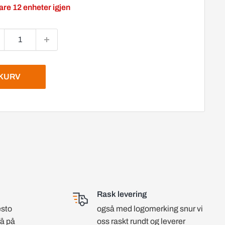
are 12 enheter igjen
EKURV
Rask levering
esto
også med logomerking snur vi
få på
oss raskt rundt og leverer