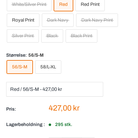
White/Silver Print
Red
Red Print
Royal Print
Dark Navy
Dark Navy Print
Silver Print
Black
Black Print
Størrelse:
56/S-M
56/S-M
58/L-XL
Salgspris
427,00 kr
Pris:
Lagerbeholdning :
295 stk.