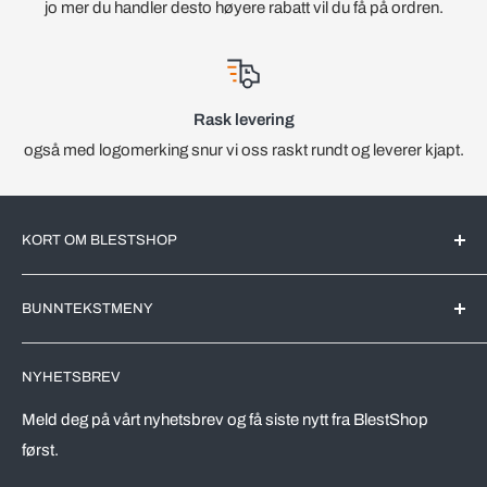
jo mer du handler desto høyere rabatt vil du få på ordren.
Rask levering
også med logomerking snur vi oss raskt rundt og leverer kjapt.
KORT OM BLESTSHOP
BlestShop er en Norsk nettbutikk med kjente merkevarer for
BUNNTEKSTMENY
det Norske markedet. All videreforedling av produktene blir
utført av markedsledende produsenter her i Norge.
Søk
NYHETSBREV
Leveringstid
Vi driver en effektivt nettbutikk, riktig utvalg av varer,
automatiserer prosesser og kutter kostnader. Dette skal
Vareprøver
Meld deg på vårt nyhetsbrev og få siste nytt fra BlestShop
komme våre kunder tilgode, både drop-in kunder og ikke
først.
Retur av varer
minst våre avtalekunder.
Vilkår for bruk