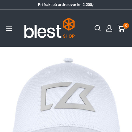
Hopp
Fri frakt på ordre over kr. 2.200,-
til
BlestShop
innholdet
0