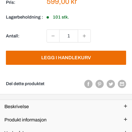
Salgspris
599,00 kr
Pris:
Lagerbeholdning :
101 stk.
Antall:
LEGG I HANDLEKURV
Del dette produktet
Beskrivelse
Produkt informasjon