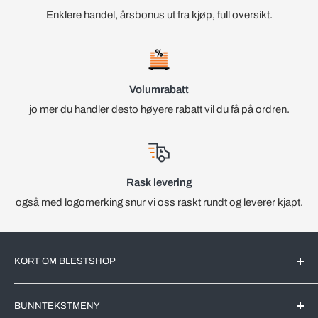
Enklere handel, årsbonus ut fra kjøp, full oversikt.
Volumrabatt
jo mer du handler desto høyere rabatt vil du få på ordren.
Rask levering
også med logomerking snur vi oss raskt rundt og leverer kjapt.
KORT OM BLESTSHOP
BlestShop er en Norsk nettbutikk med kjente merkevarer for
BUNNTEKSTMENY
det Norske markedet. All videreforedling av produktene blir