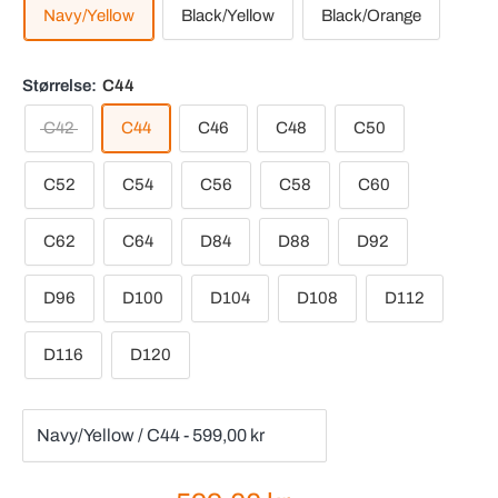
Navy/Yellow
Black/Yellow
Black/Orange
Størrelse:
C44
C42
C44
C46
C48
C50
C52
C54
C56
C58
C60
C62
C64
D84
D88
D92
D96
D100
D104
D108
D112
D116
D120