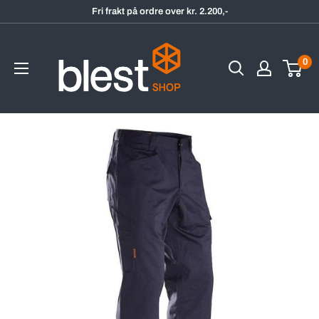
Hopp
Fri frakt på ordre over kr. 2.200,-
til
BlestShop
innholdet
0