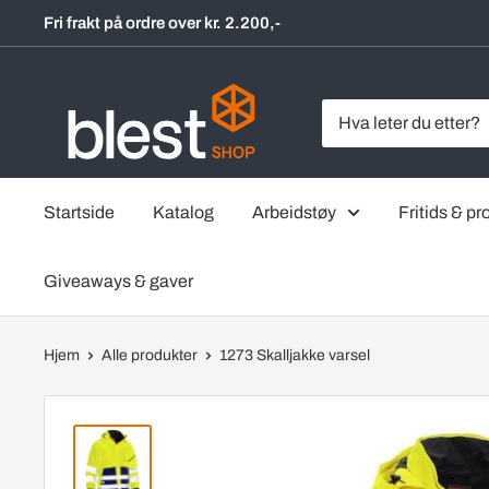
Hopp
Fri frakt på ordre over kr. 2.200,-
til
innholdet
BlestShop
Startside
Katalog
Arbeidstøy
Fritids & pro
Giveaways & gaver
Hjem
Alle produkter
1273 Skalljakke varsel