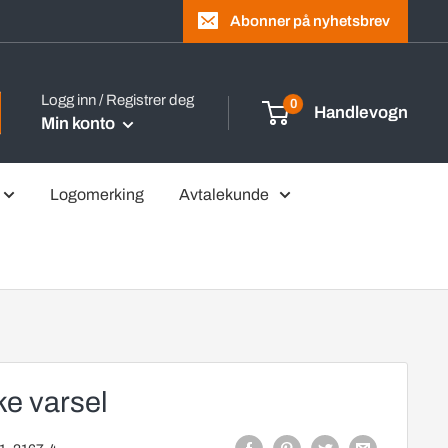
Abonner på nyhetsbrev
Logg inn / Registrer deg
0
Handlevogn
Min konto
Logomerking
Avtalekunde
ke varsel