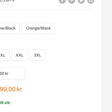
1-2167-4
low/Black
Orange/Black
XL
XXL
3XL
gspris
99,00 kr
38 stk.