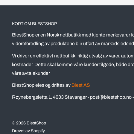
KORT OM BLESTSHOP
BlestShop er en Norsk nettbutikk med kjente merkevarer fo
videreforedling av produktene blir utført av markedsledend
Vi driver en effektivt nettbutikk, riktig utvalg av varer, aut
kostnader. Dette skal komme våre kunder tilgode, både dro
våre avtalekunder.
BlestShop eies og driftes av
Blest AS
Røynebergsletta 1, 4033 Stavanger - post@blestshop.no - 
© 2026 BlestShop
Drevet av Shopify