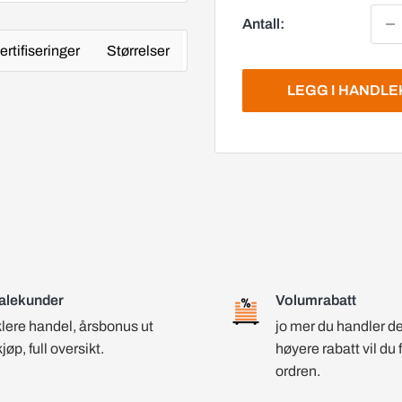
Antall:
ertifiseringer
Størrelser
LEGG I HANDL
alekunder
Volumrabatt
lere handel, årsbonus ut
jo mer du handler d
kjøp, full oversikt.
høyere rabatt vil du 
ordren.