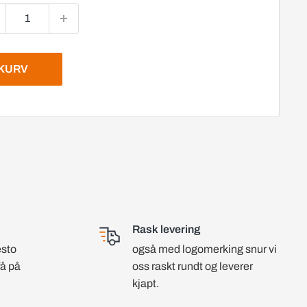
EKURV
Rask levering
esto
også med logomerking snur vi
få på
oss raskt rundt og leverer
kjapt.