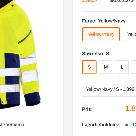
JOBMAN
SKU:
6512734
Farge:
Yellow/Navy
Yellow/Navy
Yel
Størrelse:
S
S
M
L
Sal
1.8
Pris:
r å zoome inn
Lagerbeholdning :
1