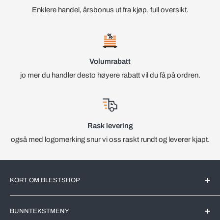
Enklere handel, årsbonus ut fra kjøp, full oversikt.
Volumrabatt
jo mer du handler desto høyere rabatt vil du få på ordren.
Rask levering
også med logomerking snur vi oss raskt rundt og leverer kjapt.
KORT OM BLESTSHOP
BlestShop er en Norsk nettbutikk med kjente merkevarer for
BUNNTEKSTMENY
det Norske markedet. All videreforedling av produktene blir