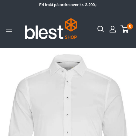
Hopp
Fri frakt på ordre over kr. 2.200,-
til
BlestShop
innholdet
0