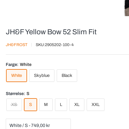
JH&F Yellow Bow 52 Slim Fit
JH&FROST
SKU:
2905202-100-4
Farge:
White
White
Skyblue
Black
Størrelse:
S
XS
S
M
L
XL
XXL