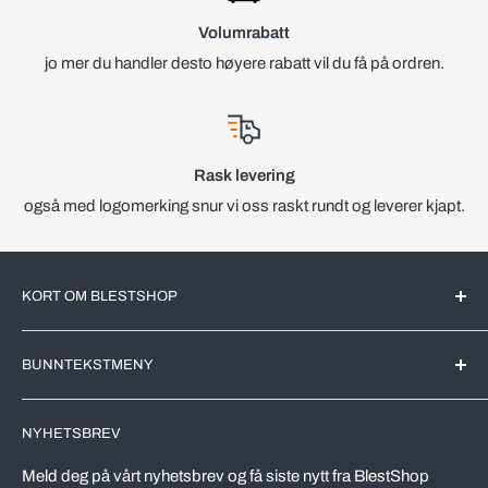
Volumrabatt
jo mer du handler desto høyere rabatt vil du få på ordren.
Rask levering
også med logomerking snur vi oss raskt rundt og leverer kjapt.
KORT OM BLESTSHOP
BlestShop er en Norsk nettbutikk med kjente merkevarer for
BUNNTEKSTMENY
det Norske markedet. All videreforedling av produktene blir
utført av markedsledende produsenter her i Norge.
Søk
NYHETSBREV
Leveringstid
Vi driver en effektivt nettbutikk, riktig utvalg av varer,
automatiserer prosesser og kutter kostnader. Dette skal
Vareprøver
Meld deg på vårt nyhetsbrev og få siste nytt fra BlestShop