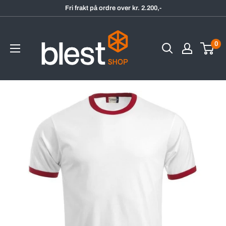
Hopp
Fri frakt på ordre over kr. 2.200,-
til
BlestShop
innholdet
0