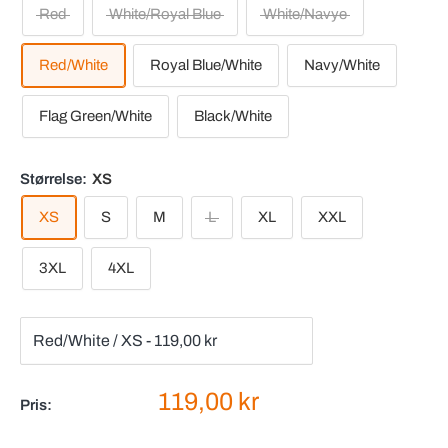
Red
White/Royal Blue
White/Navye
Red/White
Royal Blue/White
Navy/White
Flag Green/White
Black/White
Størrelse:
XS
XS
S
M
L
XL
XXL
3XL
4XL
Salgspris
119,00 kr
Pris: