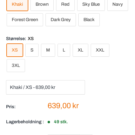
Khaki
Brown
Red
Sky Blue
Navy
Forest Green
Dark Grey
Black
Størrelse:
XS
XS
S
M
L
XL
XXL
3XL
Salgspris
639,00 kr
Pris:
Lagerbeholdning :
49 stk.