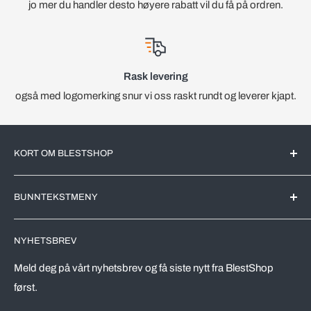
jo mer du handler desto høyere rabatt vil du få på ordren.
Rask levering
også med logomerking snur vi oss raskt rundt og leverer kjapt.
KORT OM BLESTSHOP
BlestShop er en Norsk nettbutikk med kjente merkevarer for
BUNNTEKSTMENY
det Norske markedet. All videreforedling av produktene blir
utført av markedsledende produsenter her i Norge.
Søk
NYHETSBREV
Leveringstid
Vi driver en effektivt nettbutikk, riktig utvalg av varer,
automatiserer prosesser og kutter kostnader. Dette skal
Vareprøver
Meld deg på vårt nyhetsbrev og få siste nytt fra BlestShop
komme våre kunder tilgode, både drop-in kunder og ikke
først.
Retur av varer
minst våre avtalekunder.
Vilkår for bruk