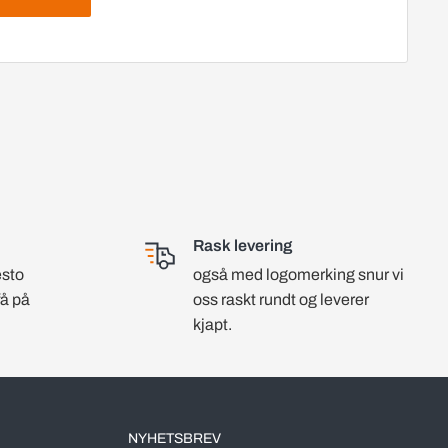
Rask levering
esto
også med logomerking snur vi
få på
oss raskt rundt og leverer
kjapt.
NYHETSBREV