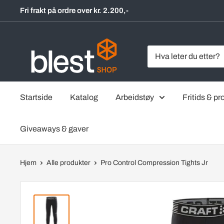
Hopp
Fri frakt på ordre over kr. 2.200,-
til
innholdet
BlestShop
Startside
Katalog
Arbeidstøy
Fritids & pro
Giveaways & gaver
Hjem
Alle produkter
Pro Control Compression Tights Jr