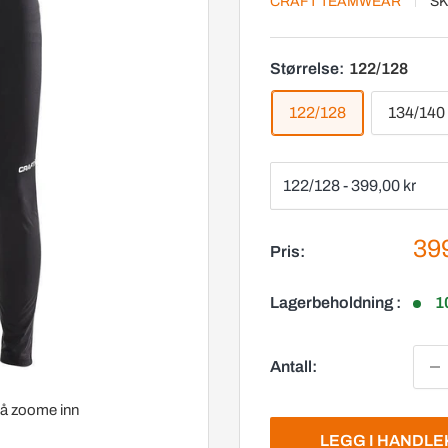
CRAFT TEAMWEAR
SK
Størrelse:
122/128
122/128
134/140
Sal
399
Pris:
Lagerbeholdning :
1
Antall:
r å zoome inn
LEGG I HANDL