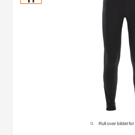
Rull over bildet fo