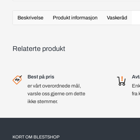
Beskrivelse
Produkt informasjon
Vaskeråd
Relaterte produkt
Best på pris
Avt
er vårt overordnede mål,
Enk
varsle oss gjerne om dette
fra 
ikke stemmer.
KORT OM BLESTSHOP