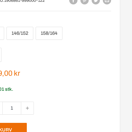
U:
1906861-999000-122
146/152
158/164
gspris
,00 kr
01 stk.
EKURV