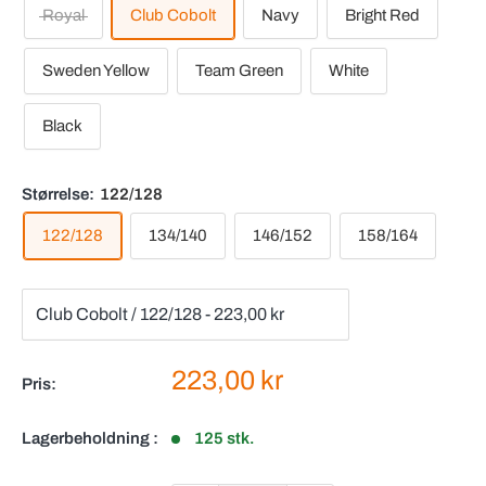
Royal
Club Cobolt
Navy
Bright Red
Sweden Yellow
Team Green
White
Black
Størrelse:
122/128
122/128
134/140
146/152
158/164
Salgspris
223,00 kr
Pris:
Lagerbeholdning :
125 stk.