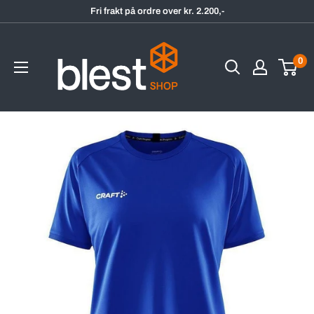
Hopp
Fri frakt på ordre over kr. 2.200,-
til
BlestShop
innholdet
0