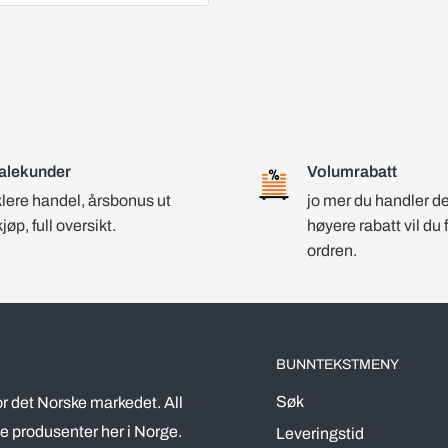
alekunder
Volumrabatt
lere handel, årsbonus ut
jo mer du handler d
kjøp, full oversikt.
høyere rabatt vil du 
ordren.
BUNNTEKSTMENY
Søk
r det Norske markedet. All
e produsenter her i Norge.
Leveringstid