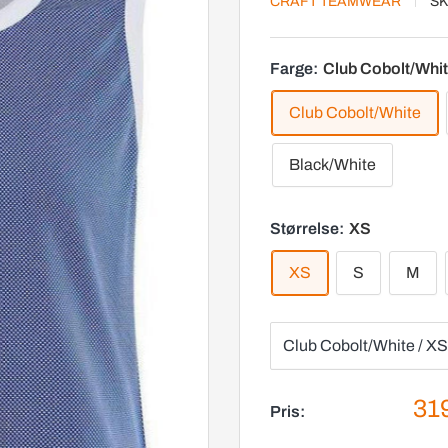
CRAFT TEAMWEAR
SK
Farge:
Club Cobolt/Whi
Club Cobolt/White
Black/White
Størrelse:
XS
XS
S
M
Sal
319
Pris: