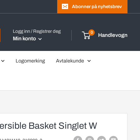
Abonner på nyhetsbrev
Logg inn / Registrer deg
0
Handlevogn
Min konto
Logomerking
Avtalekunde
rsible Basket Singlet W