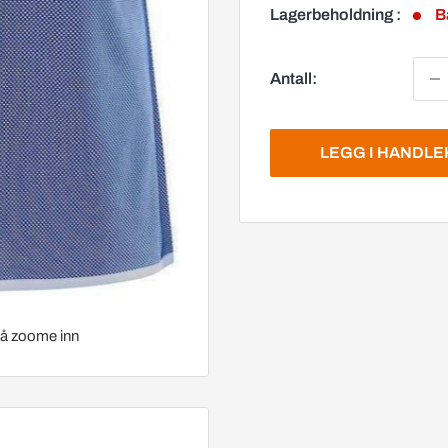
Lagerbeholdning :
B
Antall:
LEGG I HANDL
r å zoome inn