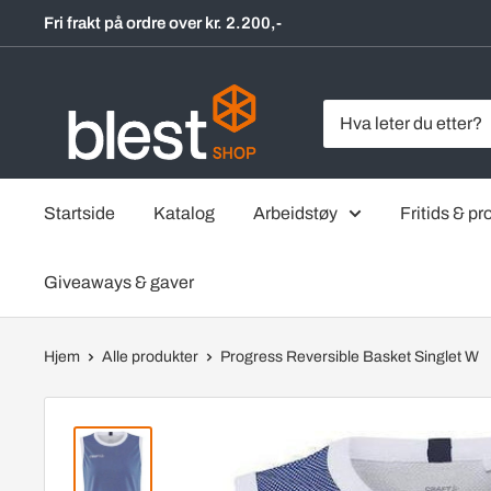
Hopp
Fri frakt på ordre over kr. 2.200,-
til
innholdet
BlestShop
Startside
Katalog
Arbeidstøy
Fritids & pro
Giveaways & gaver
Hjem
Alle produkter
Progress Reversible Basket Singlet W