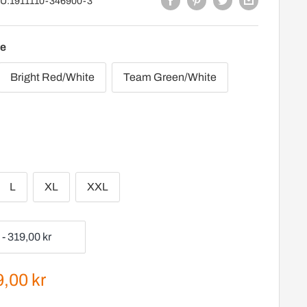
U:
1911110-346900-3
te
Bright Red/White
Team Green/White
L
XL
XXL
gspris
,00 kr