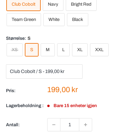
Club Cobolt
Navy
Bright Red
Team Green
White
Black
Størrelse:
S
XS
S
M
L
XL
XXL
Salgspris
199,00 kr
Pris:
Lagerbeholdning :
Bare 15 enheter igjen
Antall: