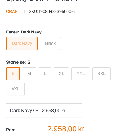
CRAFT
SKU:
1908643-395000-4
Farge:
Dark Navy
Dark Navy
Black
Størrelse:
S
S
M
L
XL
XXL
3XL
4XL
Salgspris
2.958,00 kr
Pris: