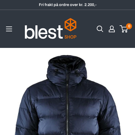
Hopp
Fri frakt på ordre over kr. 2.200,-
til
BlestShop
innholdet
0