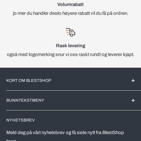
Volumrabatt
jo mer du handler desto høyere rabatt vil du få på ordren.
Rask levering
også med logomerking snur vi oss raskt rundt og leverer kjapt.
KORT OM BLESTSHOP
BlestShop er en Norsk nettbutikk med kjente merkevarer for
BUNNTEKSTMENY
det Norske markedet. All videreforedling av produktene blir
utført av markedsledende produsenter her i Norge.
Søk
NYHETSBREV
Leveringstid
Vi driver en effektivt nettbutikk, riktig utvalg av varer,
automatiserer prosesser og kutter kostnader. Dette skal
Vareprøver
Meld deg på vårt nyhetsbrev og få siste nytt fra BlestShop
komme våre kunder tilgode, både drop-in kunder og ikke