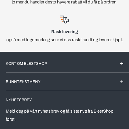
jo mer du handler desto høyere rabatt vil du få på ordren.
Rask levering
også med logomerking snur vi oss raskt rundt og leverer kjapt.
KORT OM BLESTSHOP
BlestShop er en Norsk nettbutikk med kjente merkevarer for
BUNNTEKSTMENY
det Norske markedet. All videreforedling av produktene blir
utført av markedsledende produsenter her i Norge.
Søk
NYHETSBREV
Leveringstid
Vi driver en effektivt nettbutikk, riktig utvalg av varer,
automatiserer prosesser og kutter kostnader. Dette skal
Vareprøver
Meld deg på vårt nyhetsbrev og få siste nytt fra BlestShop
komme våre kunder tilgode, både drop-in kunder og ikke
først.
Retur av varer
minst våre avtalekunder.
Vilkår for bruk