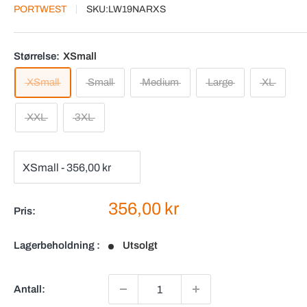
PORTWEST
SKU:
LW19NARXS
Størrelse:
XSmall
XSmall
Small
Medium
Large
XL
XXL
3XL
Salgspris
356,00 kr
Pris:
Lagerbeholdning :
Utsolgt
Antall: