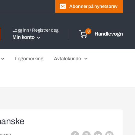
Abonner på nyhetsbrev
Logg inn / Registrer deg
0
Handlevogn
Min konto
Logomerking
Avtalekunde
hanske