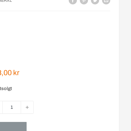
RERXL
gspris
,00 kr
tsolgt