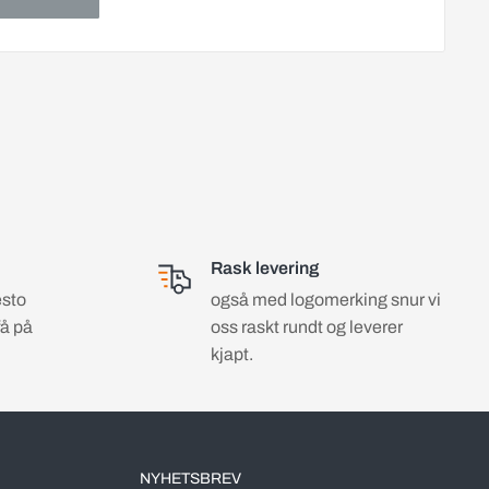
Rask levering
esto
også med logomerking snur vi
få på
oss raskt rundt og leverer
kjapt.
NYHETSBREV