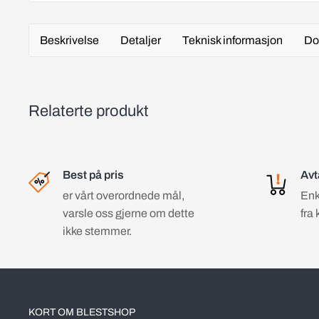
Beskrivelse
Detaljer
Teknisk informasjon
Do
Relaterte produkt
Best på pris
Avt
er vårt overordnede mål,
Enk
varsle oss gjerne om dette
fra 
ikke stemmer.
KORT OM BLESTSHOP