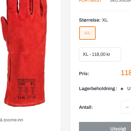
PORTWEST
SKU:
A505
Størrelse:
XL
XL
Sal
118
Pris:
Lagerbeholdning :
U
Antall:
r å zoome inn
Utsolgt