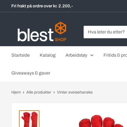
Hopp
Fri frakt på ordre over kr. 2.200,-
til
innholdet
BlestShop
Startside
Katalog
Arbeidstøy
Fritids & pro
Giveaways & gaver
Hjem
Alle produkter
Vinter sveisehanske