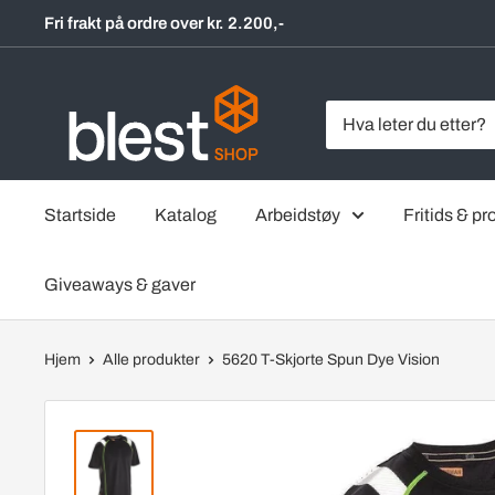
Hopp
Fri frakt på ordre over kr. 2.200,-
til
innholdet
BlestShop
Startside
Katalog
Arbeidstøy
Fritids & pro
Giveaways & gaver
Hjem
Alle produkter
5620 T-Skjorte Spun Dye Vision