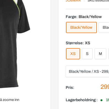
JOBMAN
SKU:
6556205
Farge:
Black/Yellow
Black/Yellow
Bla
Størrelse:
XS
XS
S
M
Sal
299
Pris:
r å zoome inn
Lagerbeholdning :
1