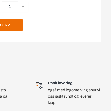
EKURV
Rask levering
esto
også med logomerking snur vi
få på
oss raskt rundt og leverer
kjapt.