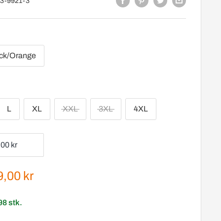
3-9921-3
ck/Orange
L
XL
XXL
3XL
4XL
gspris
,00 kr
98 stk.