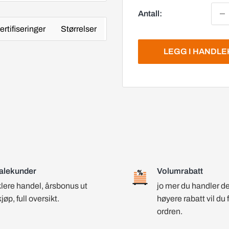
Antall:
ertifiseringer
Størrelser
LEGG I HANDL
alekunder
Volumrabatt
lere handel, årsbonus ut
jo mer du handler d
kjøp, full oversikt.
høyere rabatt vil du 
ordren.