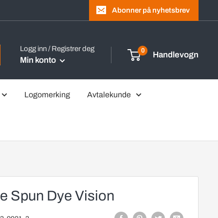
Abonner på nyhetsbrev
Logg inn / Registrer deg
0
Handlevogn
Min konto
Logomerking
Avtalekunde
te Spun Dye Vision