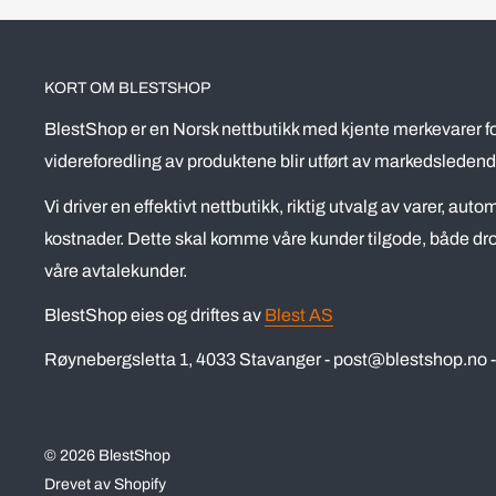
KORT OM BLESTSHOP
BlestShop er en Norsk nettbutikk med kjente merkevarer fo
videreforedling av produktene blir utført av markedsledend
Vi driver en effektivt nettbutikk, riktig utvalg av varer, aut
kostnader. Dette skal komme våre kunder tilgode, både dro
våre avtalekunder.
BlestShop eies og driftes av
Blest AS
Røynebergsletta 1, 4033 Stavanger - post@blestshop.no - 
© 2026 BlestShop
Drevet av Shopify